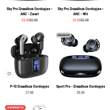
Sky Pro Draadloze Oordopjes -
Sky Pro Draadloze Oordopjes -
ANC - Zwart
ANC - Wit
Aanbiedingsprijs
Normale prijs
Aanbiedingsprijs
Normale prijs
29,99
32,99
29,99
32,99
Uitverkocht
P-10 Draadloze Oordopjes
Sport Pro - Draadloze Oordopjes
Aanbiedingsprijs
Aanbiedingsprijs
27,99
39,99
JE BESPAART 9%