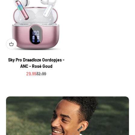
Sky Pro Draadloze Oordopjes -
ANC - Rosé Goud
Aanbiedingsprijs
Normale prijs
29,99
32,99